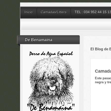
Inicio
Camadas/Litters
TEL : 034 952 44 15 1
De Benamaina
El Blog de
Camada
Este pasa
negra y tr