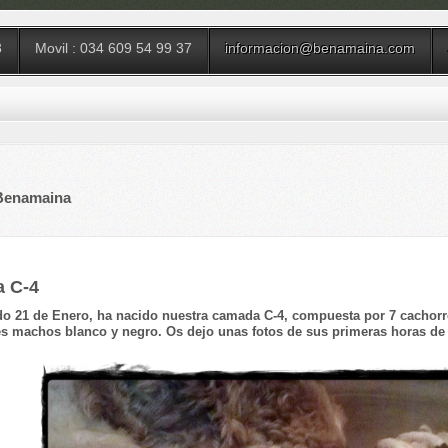
3
Movil : 034 609 54 99 37
informacion@benamaina.com
 Benamaina
 C-4
do 21 de Enero, ha nacido nuestra camada C-4, compuesta por 7 cachor
es machos blanco y negro. Os dejo unas fotos de sus primeras horas de