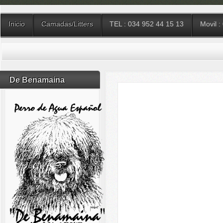
Inicio
Camadas/Litters
TEL : 034 952 44 15 13
Movil :
De Benamaina