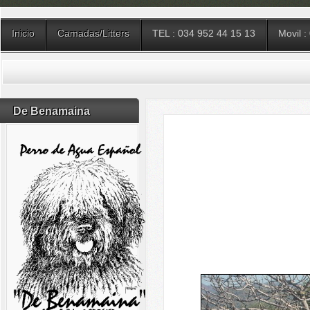
Inicio
Camadas/Litters
TEL : 034 952 44 15 13
Movil :
De Benamaina