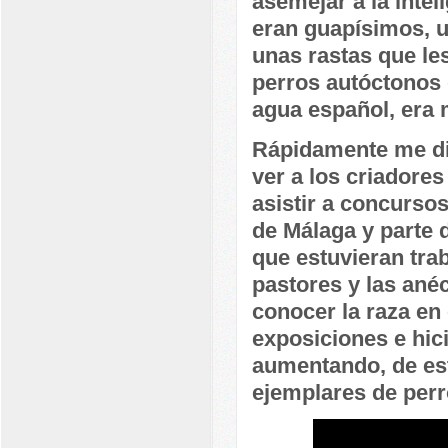
asemejar a la inte
eran guapísimos, un
unas rastas que le
perros autóctonos 
agua español, era 
Rápidamente me dis
ver a los criadore
asistir a concursos
de Málaga y parte 
que estuvieran tra
pastores y las an
conocer la raza en 
exposiciones e hici
aumentando, de es
ejemplares de perro