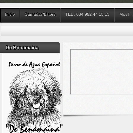
Inicio
Camadas/Litters
TEL : 034 952 44 15 13
Movil :
De Benamaina