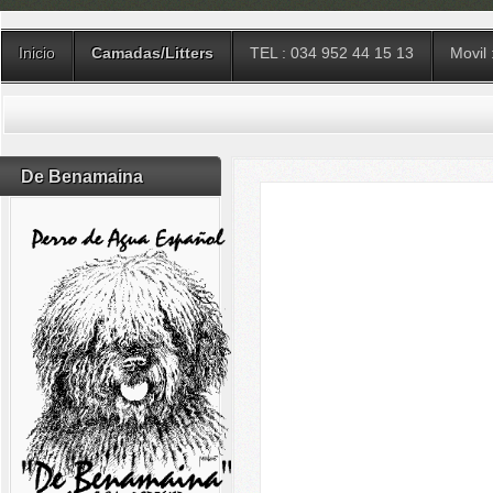
Inicio
Camadas/Litters
TEL : 034 952 44 15 13
Movil
De Benamaina