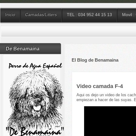
Inicio
Camadas/Litters
TEL : 034 952 44 15 13
Movil :
De Benamaina
El Blog de Benamaina
Video camada F-4
Aqui os dejo un video de los cac
empiezan a hacer de las suyas. E