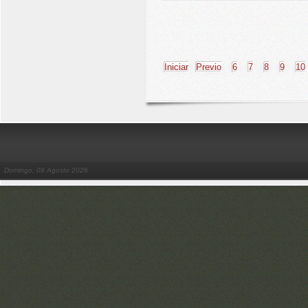
Iniciar
Previo
6
7
8
9
10
Domingo, 09 Agosto 2026