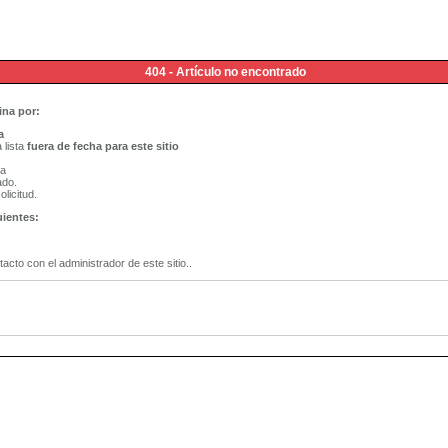
404 - Artículo no encontrado
ina por:
a
 lista
fuera de fecha para este sitio
na
ado.
licitud.
uientes:
tacto con el administrador de este sitio..