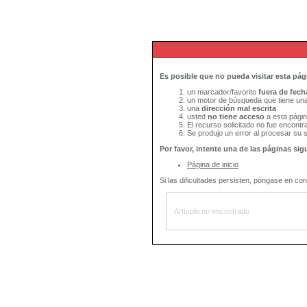
Es posible que no pueda visitar esta pág
un marcador/favorito
fuera de fech
un motor de búsqueda que tiene una
una
dirección mal escrita
usted
no tiene acceso
a esta pági
El recurso solicitado no fue encontr
Se produjo un error al procesar su so
Por favor, intente una de las páginas sig
Página de inicio
Si las dificultades persisten, póngase en con
Artículo no encontrado