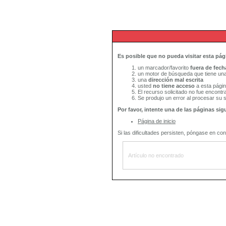
Es posible que no pueda visitar esta pág
un marcador/favorito
fuera de fech
un motor de búsqueda que tiene una
una
dirección mal escrita
usted
no tiene acceso
a esta pági
El recurso solicitado no fue encontr
Se produjo un error al procesar su so
Por favor, intente una de las páginas sig
Página de inicio
Si las dificultades persisten, póngase en con
Artículo no encontrado