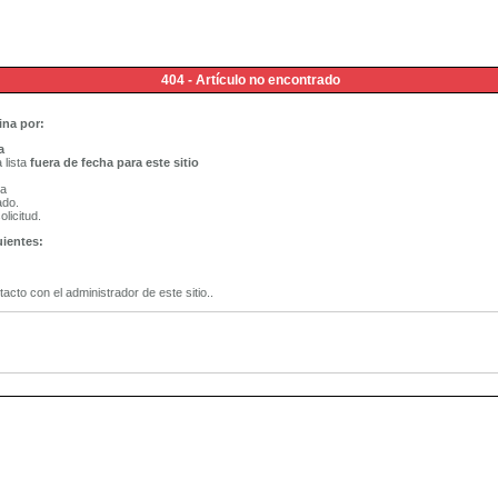
404 - Artículo no encontrado
ina por:
a
 lista
fuera de fecha para este sitio
na
ado.
licitud.
uientes:
tacto con el administrador de este sitio..