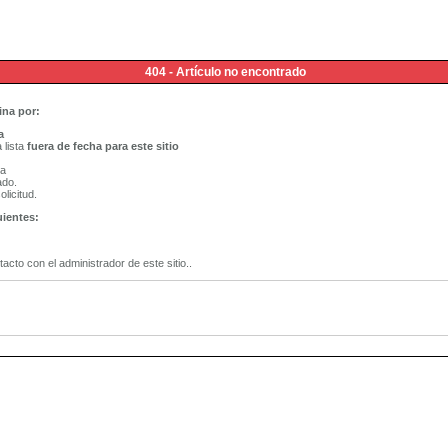
404 - Artículo no encontrado
ina por:
a
 lista
fuera de fecha para este sitio
na
ado.
licitud.
uientes:
tacto con el administrador de este sitio..