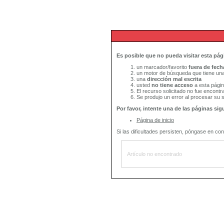
Es posible que no pueda visitar esta pág
un marcador/favorito
fuera de fech
un motor de búsqueda que tiene una
una
dirección mal escrita
usted
no tiene acceso
a esta pági
El recurso solicitado no fue encontr
Se produjo un error al procesar su so
Por favor, intente una de las páginas sig
Página de inicio
Si las dificultades persisten, póngase en con
Artículo no encontrado